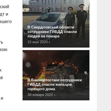
ский
дт и
вшего
В Свердловской области
сотрудники ГИБДД спасли
людей на пожаре
ть
15 мая 2020 г.
свою
х
ав
В Башкортостане сотрудники
ГИБДД спасли жильцов
горящего дома
30 января 2020 г.
 и