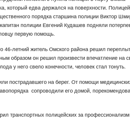
ка, который едва держался на поверхности. Полицей
щественного порядка старшина полиции Виктор Шми
 капитан полиции Евгений Кудашев подняли потерпе
пловцу первую помощь.
то 46-летний житель Омского района решил переплы
ным образом он решил произвести впечатление на 
олода у него свело конечности, человек стал тонуть.
или пострадавшего на берег. От помощи медицински
равопорядка сопроводили его домой, порекомендов
рил транспортных полицейских за профессионализм