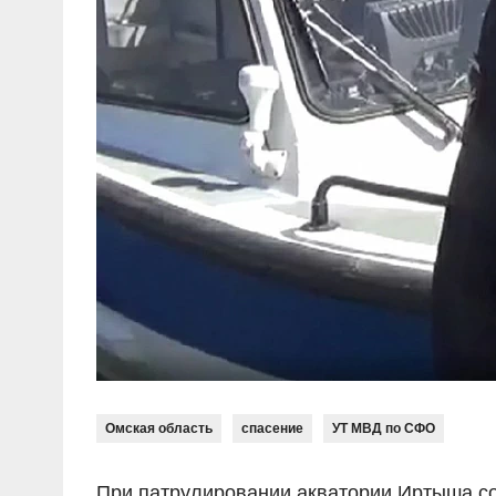
Омская область
спасение
УТ МВД по СФО
При патрулировании акватории Иртыша со