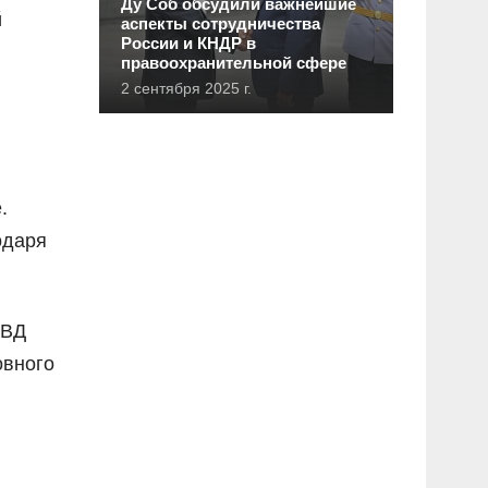
Ду Соб обсудили важнейшие
й
аспекты сотрудничества
России и КНДР в
правоохранительной сфере
2 сентября 2025 г.
.
одаря
МВД
овного