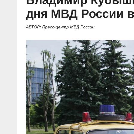
Владимир Кубышк
Социальные ролики
Газета «Щит и меч»
О ПОРТАЛЕ
В знании сила
Документальные фильмы
дня МВД России в
Журнал «Полиция России»
Специальный репортаж
Контакты
КиберПОСТОВОЙ
АВТОР: Пресс-центр МВД России
Вакансии