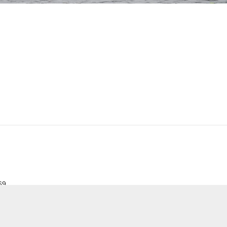
69
ге Владимир Кубышко 