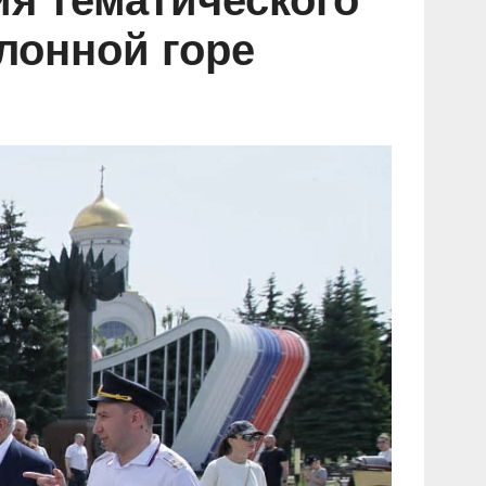
я тематического
лонной горе