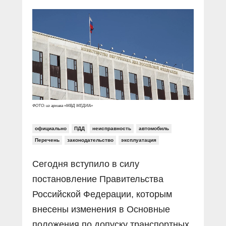
Прямой разговор
Социальные ролики
Газета «Щит и меч»
О ПОРТАЛЕ
В знании сила
Документальные фильмы
Журнал «Полиция России»
Специальный репортаж
Контакты
КиберПОСТОВОЙ
Вакансии
ФОТО: из архива «МВД МЕДИА»
официально
ПДД
неисправность
автомобиль
Перечень
законодательство
эксплуатация
Сегодня вступило в силу
постановление Правительства
Российской Федерации, которым
внесены изменения в Основные
положения по допуску транспортных