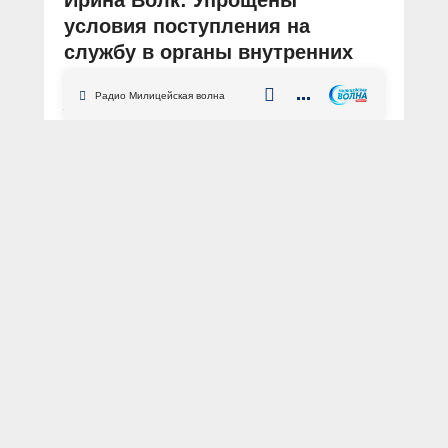
условия поступления на
службу в органы внутренних
дел Российской Федерации
Радио Милицейская волна
АВТОР: Пресс-центр МВД России
ФОТО: из архива «МВД МЕДИА»
официально
условия
поступление
служба
законодательство