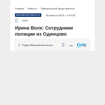
Главная
Новости
Официальный представитель
МОСКОВСКАЯ ОБЛАСТЬ
28 августа 2024 г. в 10:55
1164
Ирина Волк: Сотрудники
полиции из Одинцово
задержали подозреваемого в
дистанционном мошенничестве
Радио Милицейская волна
на сумму более 31 миллиона
рублей
АВТОР: Пресс-центр МВД России