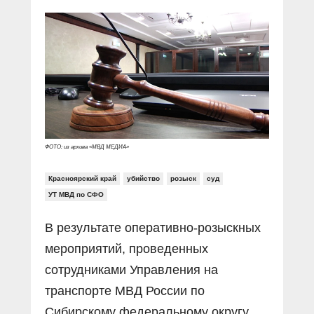
Прямой разговор
Социальные ролики
Газета «Щит и меч»
О ПОРТАЛЕ
В знании сила
Документальные фильмы
Журнал «Полиция России»
Специальный репортаж
Контакты
КиберПОСТОВОЙ
Вакансии
ФОТО: из архива «МВД МЕДИА»
Красноярский край
убийство
розыск
суд
УТ МВД по СФО
В результате оперативно-розыскных
мероприятий, проведенных
сотрудниками Управления на
транспорте МВД России по
Сибирскому федеральному округу,