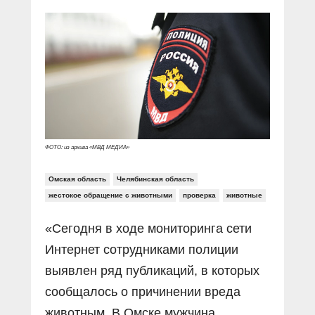
Прямой разговор
Социальные ролики
Газета «Щит и меч»
О ПОРТАЛЕ
В знании сила
Документальные фильмы
Журнал «Полиция России»
Специальный репортаж
Контакты
КиберПОСТОВОЙ
Вакансии
ФОТО: из архива «МВД МЕДИА»
Омская область
Челябинская область
жестокое обращение с животными
проверка
животные
«Сегодня в ходе мониторинга сети
Интернет сотрудниками полиции
выявлен ряд публикаций, в которых
сообщалось о причинении вреда
животным. В Омске мужчина