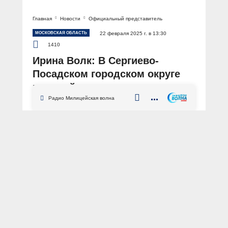
Главная
Новости
Официальный представитель
МОСКОВСКАЯ ОБЛАСТЬ
22 февраля 2025 г. в 13:30
1410
Ирина Волк: В Сергиево-
Посадском городском округе
полицейские спасли
потерявшегося пятилетнего
Радио Милицейская волна
мальчика
АВТОР: Пресс-центр МВД России