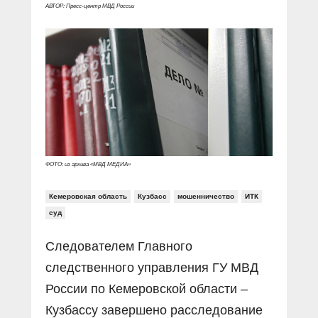
Прямой разговор
Социальные ролики
АВТОР: Пресс-центр МВД России
Газета «Щит и меч»
О ПОРТАЛЕ
В знании сила
Документальные фильмы
Журнал «Полиция России»
Специальный репортаж
Контакты
КиберПОСТОВОЙ
Вакансии
ФОТО: из архива «МВД МЕДИА»
Кемеровская область
Кузбасс
мошенничество
ИТК
суд
Следователем Главного
следственного управления ГУ МВД
России по Кемеровской области –
Кузбассу завершено расследование