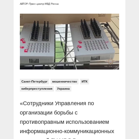
Прямой разговор
Социальные ролики
АВТОР: Пресс-центр МВД России
Газета «Щит и меч»
О ПОРТАЛЕ
В знании сила
Документальные фильмы
Журнал «Полиция России»
Специальный репортаж
Контакты
КиберПОСТОВОЙ
Вакансии
Санкт-Петербург
мошенничество
ИТК
киберпреступления
Украина
«Сотрудники Управления по
организации борьбы с
противоправным использованием
информационно-коммуникационных