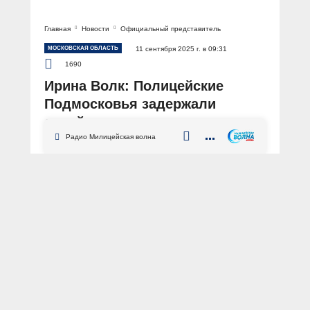
Главная
Новости
Официальный представитель
МОСКОВСКАЯ ОБЛАСТЬ
11 сентября 2025 г. в 09:31
1690
Ирина Волк: Полицейские
Подмосковья задержали
серийных организаторов
преднамеренных ДТП
Радио Милицейская волна
АВТОР: Пресс-центр МВД России