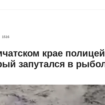
1516
мчатском крае полицей
рый запутался в рыбо