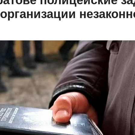
ратове полицейские з
организации незаконн