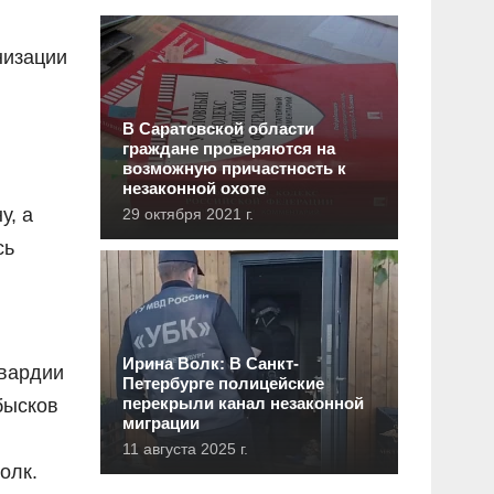
низации
В Саратовской области
граждане проверяются на
возможную причастность к
незаконной охоте
у, а
29 октября 2021 г.
сь
и
Ирина Волк: В Санкт-
гвардии
Петербурге полицейские
перекрыли канал незаконной
бысков
миграции
11 августа 2025 г.
олк.