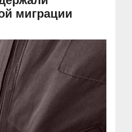
адержали
ой миграции