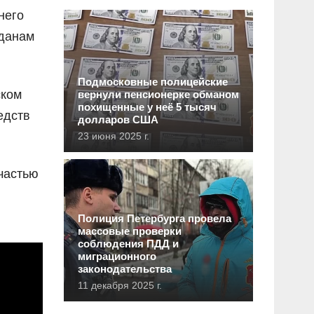
него
жданам
Подмосковные полицейские
ском
вернули пенсионерке обманом
похищенные у неё 5 тысяч
едств
долларов США
23 июня 2025 г.
частью
Полиция Петербурга провела
массовые проверки
соблюдения ПДД и
миграционного
законодательства
11 декабря 2025 г.