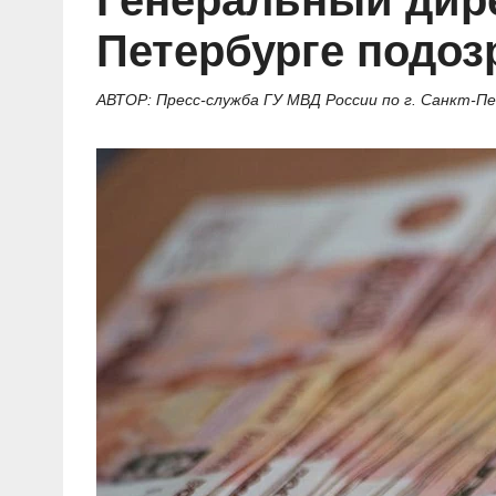
Генеральный дир
Социальные ролики
Газета «Щит и меч»
О ПОРТАЛЕ
В знании сила
Документальные фильмы
Петербурге подоз
Журнал «Полиция России»
Специальный репортаж
Контакты
КиберПОСТОВОЙ
АВТОР: Пресс-служба ГУ МВД России по г. Санкт-П
Вакансии