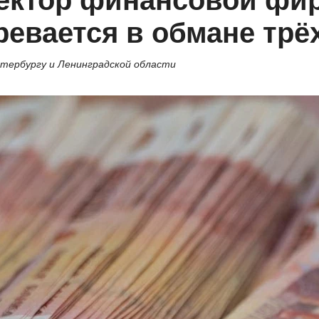
ектор финансовой фир
ревается в обмане трё
етербургу и Ленинградской области