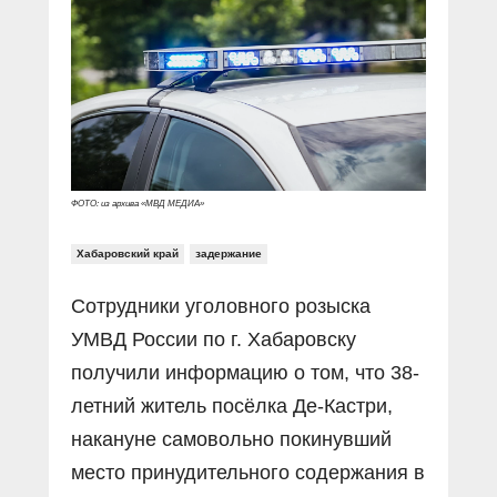
Прямой разговор
Социальные ролики
Газета «Щит и меч»
О ПОРТАЛЕ
В знании сила
Документальные фильмы
Журнал «Полиция России»
Специальный репортаж
Контакты
КиберПОСТОВОЙ
Вакансии
ФОТО: из архива «МВД МЕДИА»
Хабаровский край
задержание
Сотрудники уголовного розыска
УМВД России по г. Хабаровску
получили информацию о том, что 38-
летний житель посёлка Де-Кастри,
накануне самовольно покинувший
место принудительного содержания в