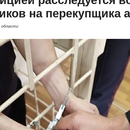
ицией расследуется в
иков на перекупщика 
й области