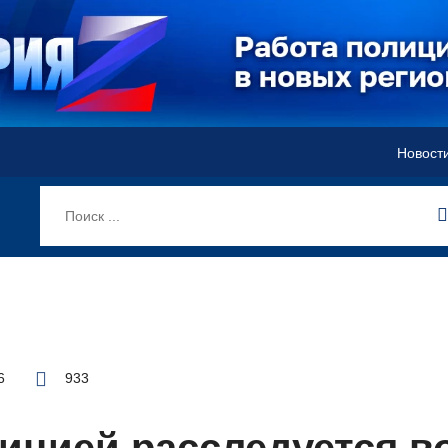
Новост
6
933