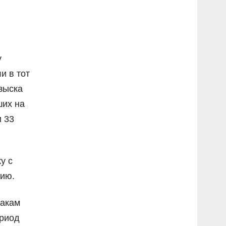
у
и в тот
зыска
ших на
и 33
у с
нию.
накам
ериод