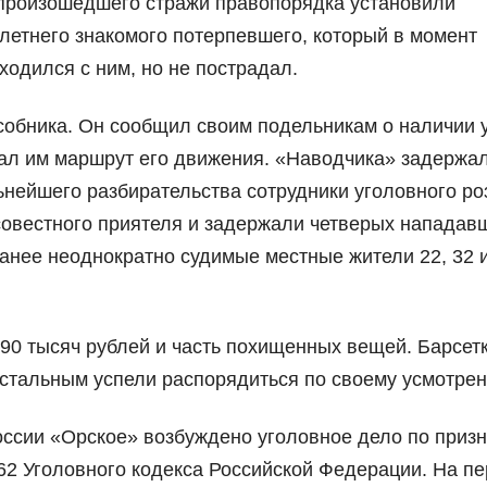
 произошедшего стражи правопорядка установили
-летнего знакомого потерпевшего, который в момент
одился с ним, но не пострадал.
собника. Он сообщил своим подельникам о наличии 
ал им маршрут его движения. «Наводчика» задержал
ьнейшего разбирательства сотрудники уголовного ро
овестного приятеля и задержали четверых нападав
анее неоднократно судимые местные жители 22, 32 
90 тысяч рублей и часть похищенных вещей. Барсетк
стальным успели распорядиться по своему усмотре
ссии «Орское» возбуждено уголовное дело по приз
162 Уголовного кодекса Российской Федерации. На п