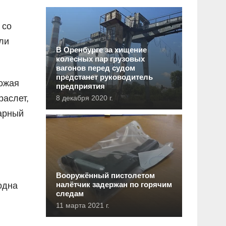
 со
ли
В Оренбурге за хищение
колесных пар грузовых
вагонов перед судом
предстанет руководитель
рожая
предприятия
раслет,
8 декабря 2020 г.
марный
Вооружённый пистолетом
налётчик задержан по горячим
одна
следам
11 марта 2021 г.