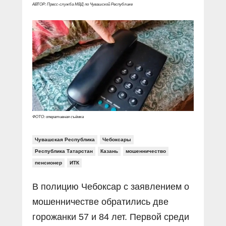
Прямой разговор
Социальные ролики
АВТОР: Пресс-служба МВД по Чувашской Республике
Газета «Щит и меч»
О ПОРТАЛЕ
В знании сила
Документальные фильмы
Журнал «Полиция России»
Специальный репортаж
Контакты
КиберПОСТОВОЙ
Вакансии
ФОТО: оперативная съёмка
Чувашская Республика
Чебоксары
Республика Татарстан
Казань
мошенничество
пенсионер
ИТК
В полицию Чебоксар с заявлением о
мошенничестве обратились две
горожанки 57 и 84 лет. Первой среди