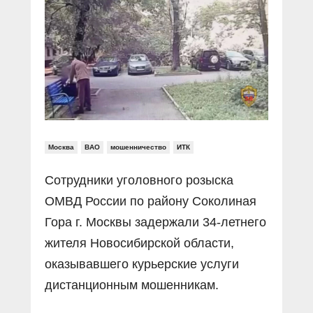
Прямой разговор
Социальные ролики
Газета «Щит и меч»
О ПОРТАЛЕ
В знании сила
Документальные фильмы
Журнал «Полиция России»
Специальный репортаж
Контакты
КиберПОСТОВОЙ
Вакансии
Москва
ВАО
мошенничество
ИТК
Сотрудники уголовного розыска
ОМВД России по району Соколиная
Гора г. Москвы задержали 34-летнего
жителя Новосибирской области,
оказывавшего курьерские услуги
дистанционным мошенникам.