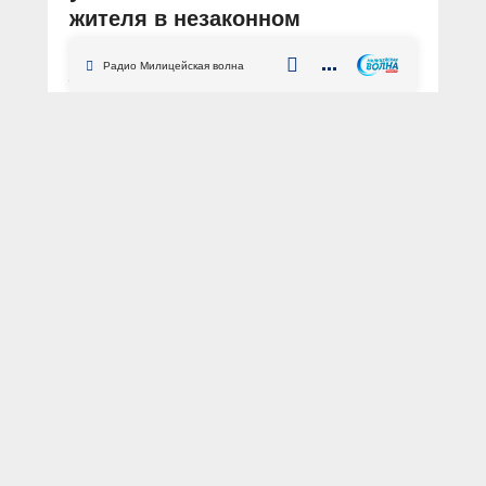
жителя в незаконном
выращивании конопли
Радио Милицейская волна
АВТОР: Пресс-служба МВД по Республике Крым
ФОТО: оперативная съёмка
Республика Крым
Бахчисарай
конопля
наркотики
ОПМ
наркоплантация
В результате проведения
оперативно-профилактического