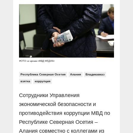
Прямой разговор
Социальные ролики
Газета «Щит и меч»
О ПОРТАЛЕ
В знании сила
Документальные фильмы
Журнал «Полиция России»
Специальный репортаж
Контакты
КиберПОСТОВОЙ
Вакансии
ФОТО: из архива «МВД МЕДИА»
Республика Северная Осетия
Алания
Владикавказ
взятка
коррупция
Сотрудники Управления
экономической безопасности и
противодействия коррупции МВД по
Республике Северная Осетия –
Алания совместно с коллегами из