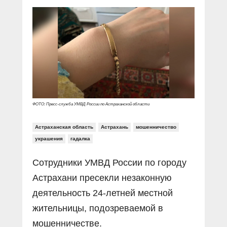
Прямой разговор
Социальные ролики
Газета «Щит и меч»
О ПОРТАЛЕ
В знании сила
Документальные фильмы
Журнал «Полиция России»
Специальный репортаж
Контакты
КиберПОСТОВОЙ
Вакансии
ФОТО: Пресс-служба УМВД России по Астраханской области
Астраханская область
Астрахань
мошенничество
украшения
гадалка
Сотрудники УМВД России по городу
Астрахани пресекли незаконную
деятельность 24-летней местной
жительницы, подозреваемой в
мошенничестве.