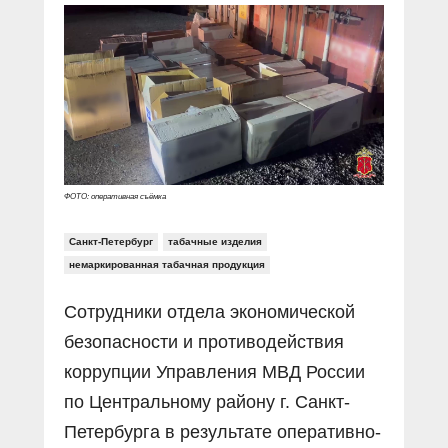
Прямой разговор
Социальные ролики
Газета «Щит и меч»
О ПОРТАЛЕ
В знании сила
Документальные фильмы
Журнал «Полиция России»
Специальный репортаж
Контакты
КиберПОСТОВОЙ
Вакансии
ФОТО: оперативная съёмка
Санкт-Петербург
табачные изделия
немаркированная табачная продукция
Сотрудники отдела экономической
безопасности и противодействия
коррупции Управления МВД России
по Центральному району г. Санкт-
Петербурга в результате оперативно-