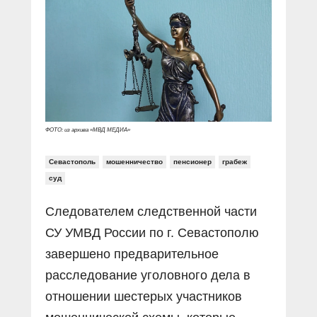
Прямой разговор
Социальные ролики
Газета «Щит и меч»
О ПОРТАЛЕ
В знании сила
Документальные фильмы
Журнал «Полиция России»
Специальный репортаж
Контакты
КиберПОСТОВОЙ
Вакансии
ФОТО: из архива «МВД МЕДИА»
Севастополь
мошенничество
пенсионер
грабеж
суд
Следователем следственной части
СУ УМВД России по г. Севастополю
завершено предварительное
расследование уголовного дела в
отношении шестерых участников