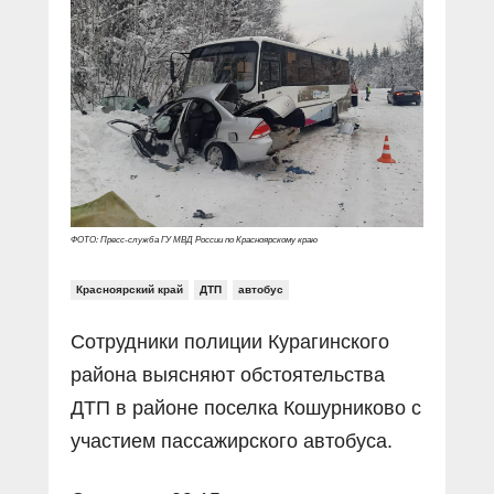
Прямой разговор
Социальные ролики
Газета «Щит и меч»
О ПОРТАЛЕ
В знании сила
Документальные фильмы
Журнал «Полиция России»
Специальный репортаж
Контакты
КиберПОСТОВОЙ
Вакансии
ФОТО: Пресс-служба ГУ МВД России по Красноярскому краю
Красноярский край
ДТП
автобус
Сотрудники полиции Курагинского
района выясняют обстоятельства
ДТП в районе поселка Кошурниково с
участием пассажирского автобуса.