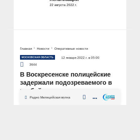
22 августа 2022 г.
Главная
Новости
Оперативные новости
МОСКОВСКАЯ ОБЛАСТЬ
12 января 2022 г. в 05:00
3644
В Воскресенске полицейские
задержали подозреваемого в
разбойном нападении на
интим-магазин
Радио Милицейская волна
АВТОР: Пресс-служба ГУ МВД России по Московской области