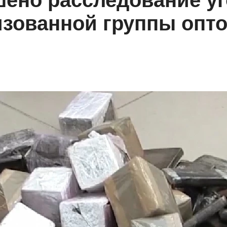
ено расследование уг
изованной группы опт