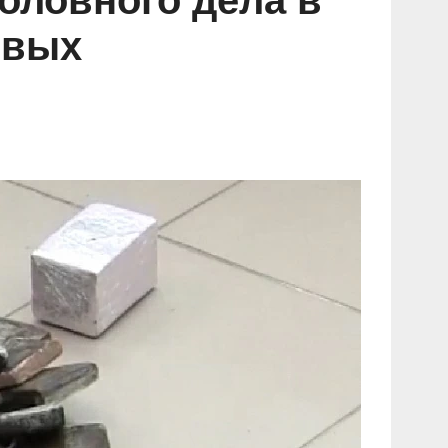
оловного дела в
овых