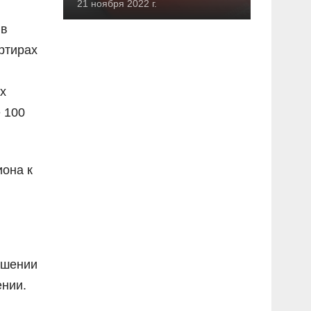
21 ноября 2022 г.
 в
ртирах
х
 100
иона к
ошении
ении.