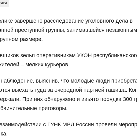
тики
лике завершено расследование уголовного дела в
анной преступной группы, занимавшейся незаконным
крупном размере.
авщиков зелья оперативникам УКОН республиканско
ителей – мелких курьеров.
 наблюдение, выяснив, что молодые люди приобрет
ются выехать туда за очередной партией гашиша. Ко
держали. При них обнаружено и изъято порядка 300 
обвинительные приговоры.
 взаимодействии с ГУНК МВД России провели мероп
ка.