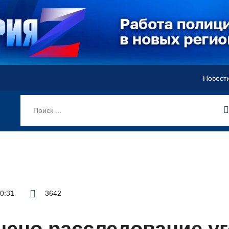
Новост
10:31
3642