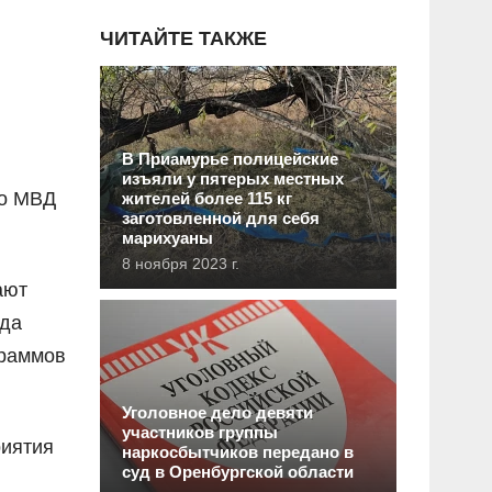
ЧИТАЙТЕ ТАКЖЕ
В Приамурье полицейские
изъяли у пятерых местных
го МВД
жителей более 115 кг
заготовленной для себя
марихуаны
8 ноября 2023 г.
ают
гда
граммов
Уголовное дело девяти
участников группы
риятия
наркосбытчиков передано в
суд в Оренбургской области