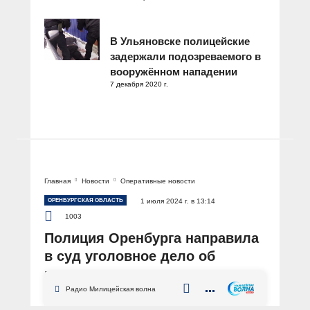
В Ульяновске полицейские
задержали подозреваемого в
вооружённом нападении
7 декабря 2020 г.
Главная
Новости
Оперативные новости
ОРЕНБУРГСКАЯ ОБЛАСТЬ
1 июля 2024 г. в 13:14
1003
Полиция Оренбурга направила
в суд уголовное дело об
изготовлении, хранении и
сбыте наркотиков
Радио Милицейская волна