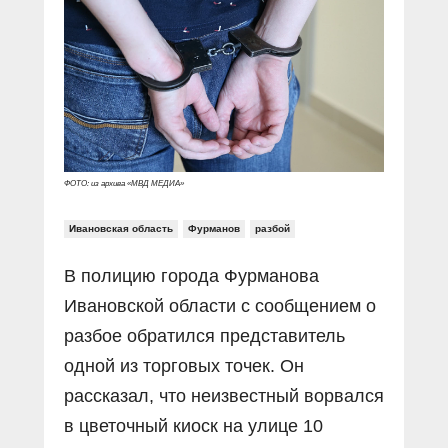
Прямой разговор
Социальные ролики
Газета «Щит и меч»
О ПОРТАЛЕ
В знании сила
Документальные фильмы
Журнал «Полиция России»
Специальный репортаж
Контакты
КиберПОСТОВОЙ
Вакансии
ФОТО: из архива «МВД МЕДИА»
Ивановская область
Фурманов
разбой
В полицию города Фурманова
Ивановской области с сообщением о
разбое обратился представитель
одной из торговых точек. Он
рассказал, что неизвестный ворвался
в цветочный киоск на улице 10