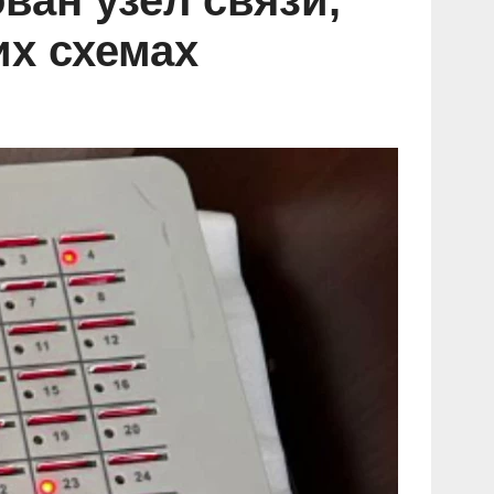
ван узел связи,
их схемах