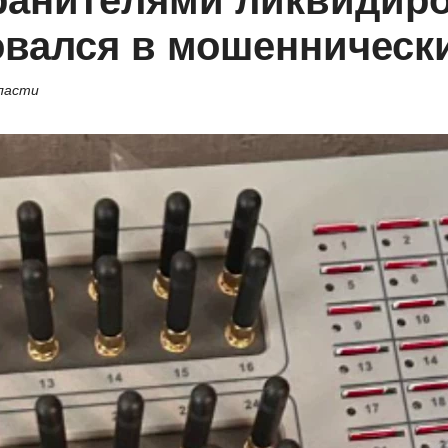
ранителями ликвидиро
вался в мошенническ
бласти