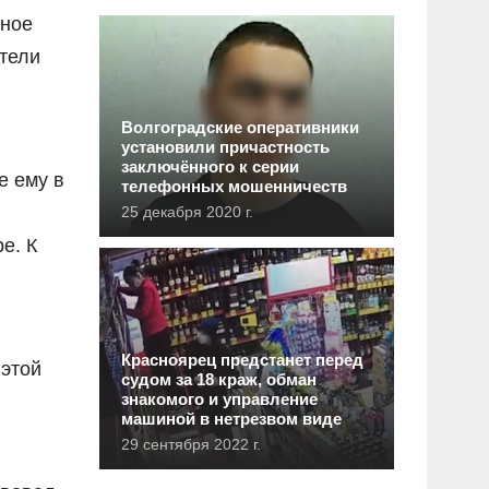
вное
тели
Волгоградские оперативники
установили причастность
заключённого к серии
е ему в
телефонных мошенничеств
25 декабря 2020 г.
е. К
Красноярец предстанет перед
 этой
судом за 18 краж, обман
знакомого и управление
машиной в нетрезвом виде
29 сентября 2022 г.