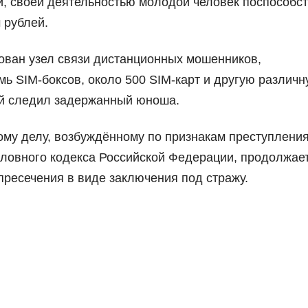
и, своей деятельностью молодой человек поспособс
 рублей.
дован узел связи дистанционных мошенников,
ь SIM-боксов, около 500 SIM-карт и другую различ
рой следил задержанный юноша.
ому делу, возбуждённому по признакам преступления
оловного кодекса Российской Федерации, продолжает
ресечения в виде заключения под стражу.