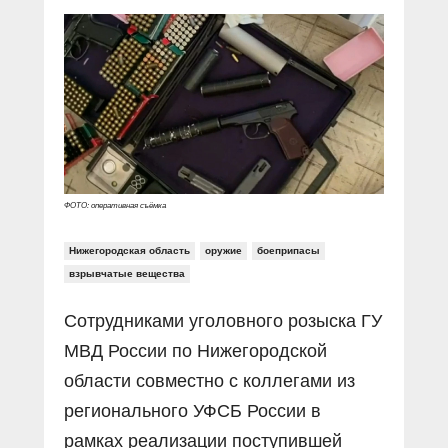
Прямой разговор
Социальные ролики
Газета «Щит и меч»
О ПОРТАЛЕ
В знании сила
Документальные фильмы
Журнал «Полиция России»
Специальный репортаж
Контакты
КиберПОСТОВОЙ
Вакансии
ФОТО: оперативная съёмка
Нижегородская область
оружие
боеприпасы
взрывчатые вещества
Сотрудниками уголовного розыска ГУ
МВД России по Нижегородской
области совместно с коллегами из
регионального УФСБ России в
рамках реализации поступившей