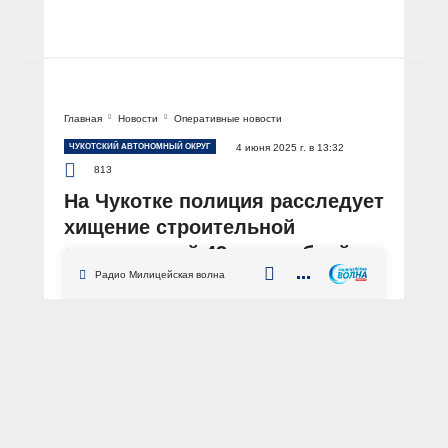
Главная
Новости
Оперативные новости
ЧУКОТСКИЙ АВТОНОМНЫЙ ОКРУГ
4 июня 2025 г. в 13:32
813
На Чукотке полиция расследует
хищение строительной
организацией 43 млн рублей
бюджетных средств
Радио Милицейская волна
АВТОР: Пресс-служба УМВД России по Чукотскому автономному округу