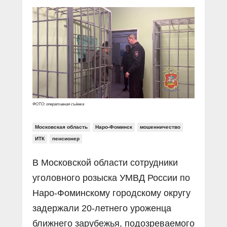
Прямой разговор
Социальные ролики
Газета «Щит и меч»
О ПОРТАЛЕ
В знании сила
Документальные фильмы
Журнал «Полиция России»
Специальный репортаж
Контакты
КиберПОСТОВОЙ
Вакансии
ФОТО: оперативная съёмка
Московская область
Наро-Фоминск
мошенничество
ИТК
пенсионер
В Московской области сотрудники
уголовного розыска УМВД России по
Наро-Фоминскому городскому округу
задержали 20-летнего уроженца
ближнего зарубежья, подозреваемого