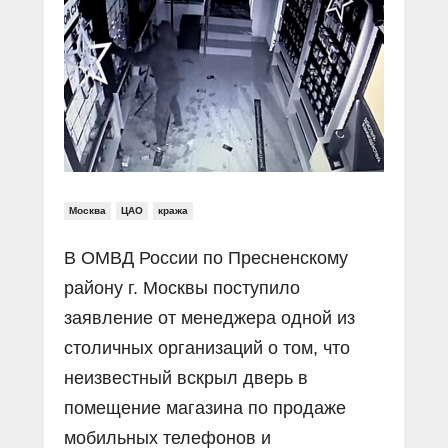
Прямой разговор
Социальные ролики
Газета «Щит и меч»
О ПОРТАЛЕ
В знании сила
Документальные фильмы
Журнал «Полиция России»
Специальный репортаж
Контакты
КиберПОСТОВОЙ
Вакансии
Москва
ЦАО
кража
В ОМВД России по Пресненскому
району г. Москвы поступило
заявление от менеджера одной из
столичных организаций о том, что
неизвестный вскрыл дверь в
помещение магазина по продаже
мобильных телефонов и