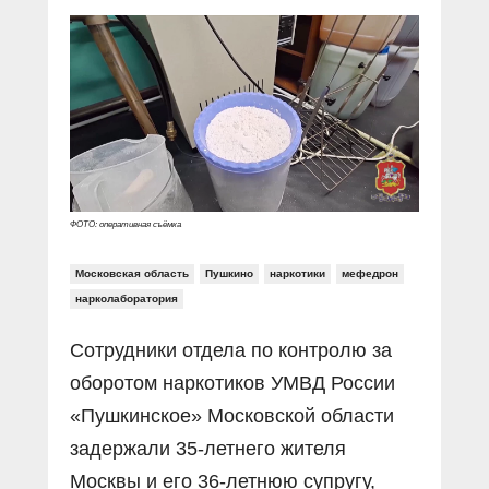
Прямой разговор
Социальные ролики
Газета «Щит и меч»
О ПОРТАЛЕ
В знании сила
Документальные фильмы
Журнал «Полиция России»
Специальный репортаж
Контакты
КиберПОСТОВОЙ
Вакансии
ФОТО: оперативная съёмка
Московская область
Пушкино
наркотики
мефедрон
нарколаборатория
Сотрудники отдела по контролю за
оборотом наркотиков УМВД России
«Пушкинское» Московской области
задержали 35-летнего жителя
Москвы и его 36-летнюю супругу,