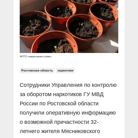
Прямой разговор
Социальные ролики
Газета «Щит и меч»
О ПОРТАЛЕ
В знании сила
Документальные фильмы
Журнал «Полиция России»
Специальный репортаж
Контакты
КиберПОСТОВОЙ
Вакансии
ФОТО: оперативная съёмка
Ростовская область
наркотики
Сотрудники Управления по контролю
за оборотом наркотиков ГУ МВД
России по Ростовской области
получили оперативную информацию
о возможной причастности 32-
летнего жителя Мясниковского