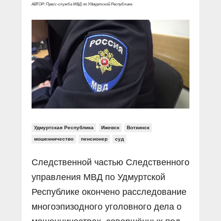
Прямой разговор
Социальные ролики
АВТОР: Пресс-служба МВД по Удмуртской Республике
Газета «Щит и меч»
О ПОРТАЛЕ
В знании сила
Документальные фильмы
Журнал «Полиция России»
Специальный репортаж
Контакты
КиберПОСТОВОЙ
Вакансии
Удмуртская Республика
Ижевск
Воткинск
мошенничество
пенсионер
суд
Следственной частью Следственного
управления МВД по Удмуртской
Республике окончено расследование
многоэпизодного уголовного дела о