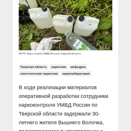
Прямой разговор
Социальные ролики
Газета «Щит и меч»
О ПОРТАЛЕ
В знании сила
Документальные фильмы
Журнал «Полиция России»
Специальный репортаж
Контакты
КиберПОСТОВОЙ
Вакансии
ФОТО: Пресс-служба УМВД России по Тверской области
Тверская область
наркотики
мефедрон
синтетические наркотики
нарколаборатория
В ходе реализации материалов
оперативной разработки сотрудники
наркоконтроля УМВД России по
Тверской области задержали 30-
летнего жителя Вышнего Волочка,