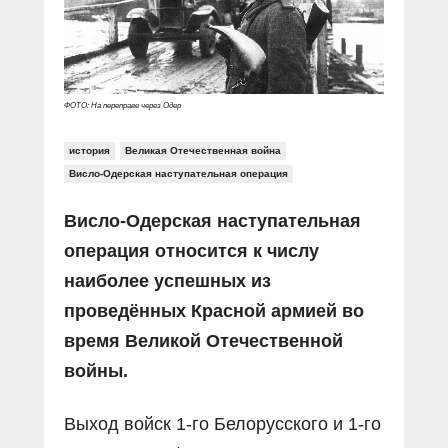
Прямой разговор
Социальные ролики
Газета «Щит и меч»
О ПОРТАЛЕ
В знании сила
Документальные фильмы
Журнал «Полиция России»
Специальный репортаж
Контакты
КиберПОСТОВОЙ
ФОТО: На переправе через Одер
Вакансии
история
Великая Отечественная война
Висло-Одерская наступательная операция
Висло-Одерская наступательная
операция относится к числу
наиболее успешных из
проведённых Красной армией во
время Великой Отечественной
войны.
Выход войск 1-го Белорусского и 1-го