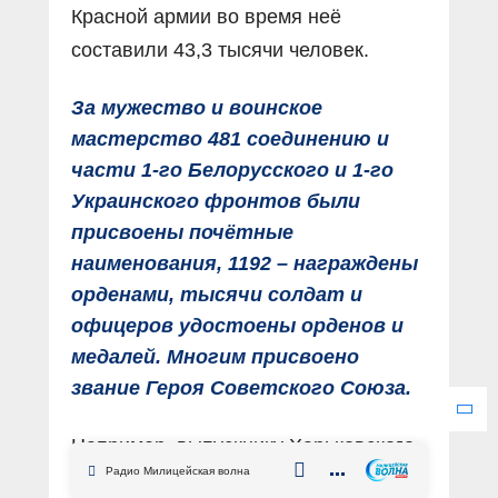
Красной армии во время неё
составили 43,3 тысячи человек.
За мужество и воинское
мастерство 481 соединению и
части 1-го Белорусского и 1-го
Украинского фронтов были
присвоены почётные
наименования, 1192 – награждены
орденами, тысячи солдат и
офицеров удостоены орденов и
медалей. Многим присвоено
звание Героя Советского Союза.
Например, выпускнику Харьковского
Радио Милицейская волна
военного училища пограничных и