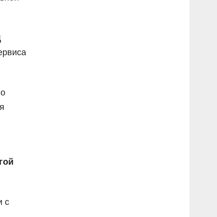
Д
ервиса
но
я
гой
и с