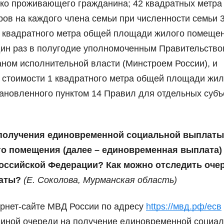
око проживающего гражданина; 42 квадратных метра 
ров на каждого члена семьи при численности семьи 
 1 квадратного метра общей площади жилого помеще
дин раз в полугодие уполномоченным Правительство
ом исполнительной власти (Минстроем России), и
стоимости 1 квадратного метра общей площади жил
ановленного пунктом 14 Правил для отдельных субъ
ля получения единовременной социальной выплаты
о помещения (далее – едино­временная выплата)
оссийской Федерации? Как можно отследить оче
аты?
(
Е. Соколова,
Мурманская область)
ернет-сайте МВД России по адресу
https://мвд.рф/есв
диной очереди на получение единовременной социа