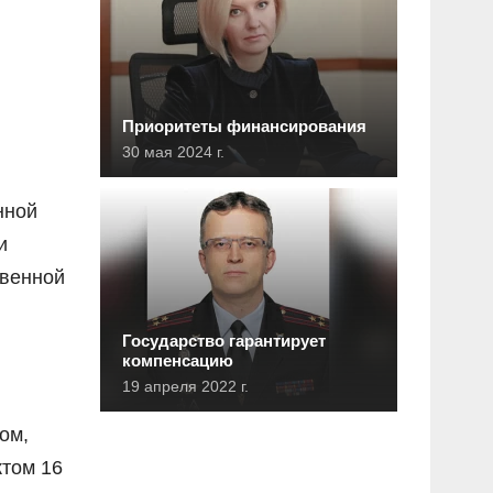
Приоритеты финансирования
30 мая 2024 г.
нной
и
твенной
Государство гарантирует
компенсацию
19 апреля 2022 г.
ом,
ктом 16