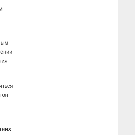
м
ным
шении
ния
иться
 он
нних