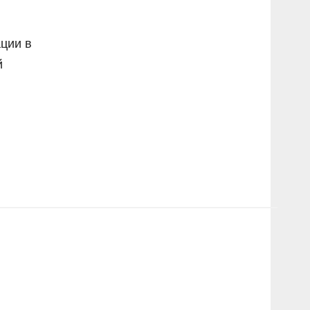
ции в
й