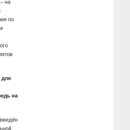
– на
3
ния по
м
ого
ектов
 для
редь на
введён
льной