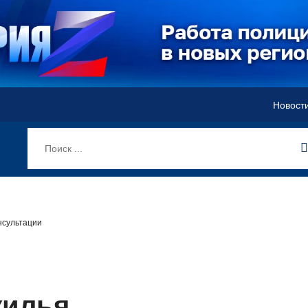
Новост
нсультации
жилья