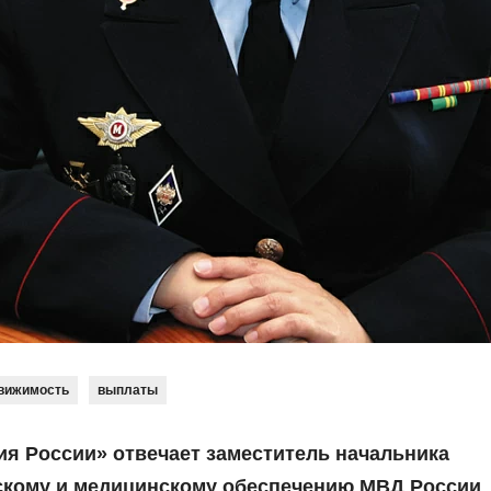
вижимость
выплаты
я России» отвечает заместитель начальника
скому и медицинскому обеспечению МВД России