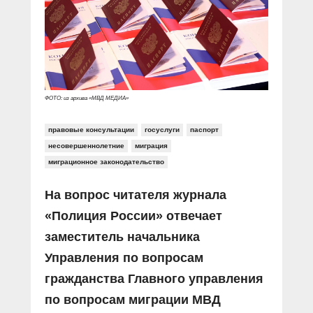
Прямой разговор
Социальные ролики
Газета «Щит и меч»
О ПОРТАЛЕ
В знании сила
Документальные фильмы
Журнал «Полиция России»
Специальный репортаж
Контакты
КиберПОСТОВОЙ
Вакансии
ФОТО: из архива «МВД МЕДИА»
правовые консультации
госуслуги
паспорт
несовершеннолетние
миграция
миграционное законодательство
На вопрос читателя журнала
«Полиция России» отвечает
заместитель начальника
Управления по вопросам
гражданства Главного управления
по вопросам миграции МВД