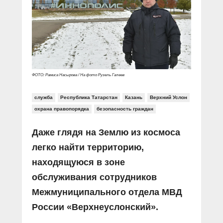
Прямой разговор
Социальные ролики
Газета «Щит и меч»
О ПОРТАЛЕ
В знании сила
Документальные фильмы
Журнал «Полиция России»
Специальный репортаж
Контакты
КиберПОСТОВОЙ
Вакансии
ФОТО: Рамиса Насырова / На фото Рузель Галеев
служба
Республика Татарстан
Казань
Верхний Услон
охрана правопорядка
безопасность граждан
Даже глядя на Землю из космоса
легко найти территорию,
находящуюся в зоне
обслуживания сотрудников
Межмуниципального отдела МВД
России «Верхнеуслонский».