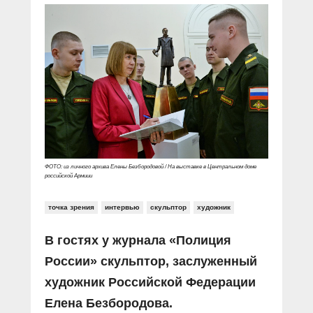
ФОТО: из личного архива Елены Безбородовой / На выставке в Центральном доме
российской Армиии
точка зрения
интервью
скульптор
художник
В гостях у журнала «Полиция
России» скульптор, заслуженный
художник Российской Федерации
Елена Безбородова.