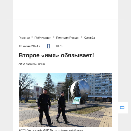
Главная
Публикации
Полиция России
Служба
13 июня 2024 г.
1073
Второе «имя» обязывает!
АВТОР: Алексей Горюнов
ФОТО: Пресс-служба УМВД России по Калужской области