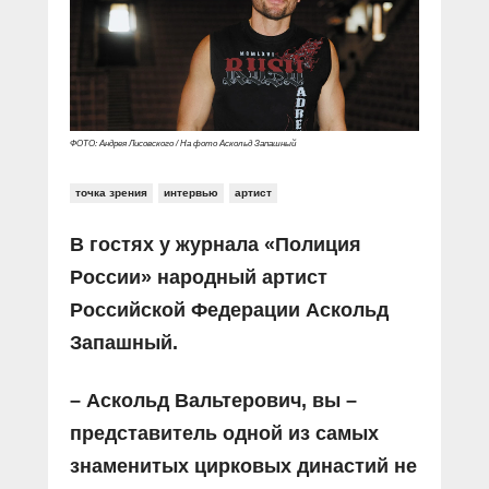
Прямой разговор
Социальные ролики
Газета «Щит и меч»
О ПОРТАЛЕ
В знании сила
Документальные фильмы
Журнал «Полиция России»
Специальный репортаж
Контакты
КиберПОСТОВОЙ
Вакансии
ФОТО: Андрея Лисовского / На фото Аскольд Запашный
точка зрения
интервью
артист
В гостях у журнала «Полиция
России» народный артист
Российской Федерации Аскольд
Запашный.
– Аскольд Вальтерович, вы –
представитель одной из самых
знаменитых цирковых династий не