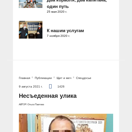
один путь
25 мая 2020 г.
К нашим услугам
7 ноября 2020 г.
Главная
Публикации
Щит и меч
Спецдосье
9 августа 2021 г.
1426
Несъеденная улика
АВТОР: Ольга Павлова