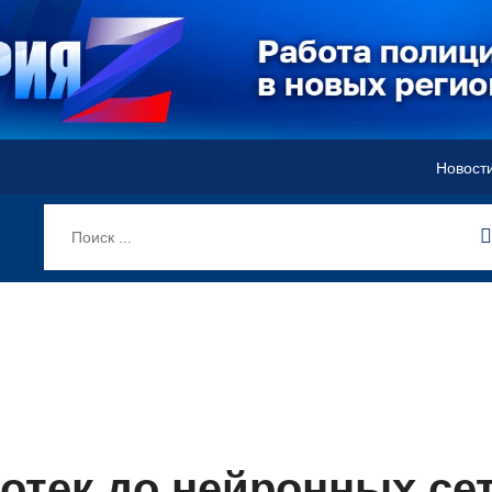
Новост
отек до нейронных се