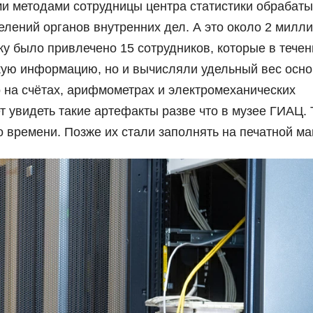
ми методами сотрудницы центра статистики обрабат
лений органов внутренних дел. А это около 2 милл
ку было привлечено 15 сотрудников, которые в течен
скую информацию, но и вычисляли удельный вес осн
о на счётах, арифмометрах и электромеханических
 увидеть такие артефакты разве что в музее ГИАЦ. 
о времени. Позже их стали заполнять на печатной м