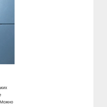
аких
е
 Можно