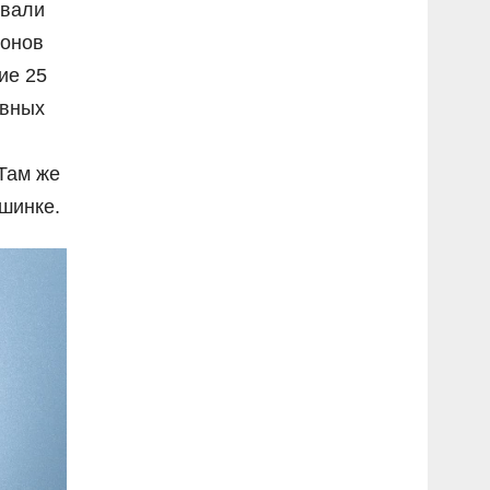
ывали
ионов
ие 25
овных
Там же
ашинке.