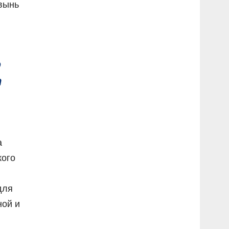
 вынь
о
т
а
кого
для
ной и