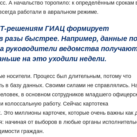
сс. А начальство торопило: к определённым срокам
 всегда работали в авральном режиме.
 IТ-решениям ГИАЦ формирует
 разы быстрее. Например, данные п
а руководители ведомства получаю
аньше на это уходили недели.
ые носители. Процесс был длительным, потому что
 в базу данных. Своими силами не справлялись. Н
еловек, в основном сотрудников младшего офицерс
ли колоссальную работу. Сейчас картотека
х. Это миллионы карточек, которые очень важны как 
я: начиная от выборов в любые органы исполнитель
димости граждан.