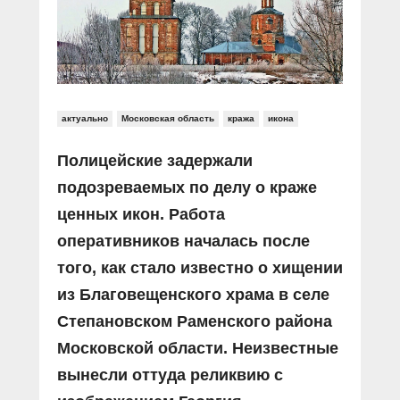
Прямой разговор
Социальные ролики
Газета «Щит и меч»
О ПОРТАЛЕ
В знании сила
Документальные фильмы
Журнал «Полиция России»
Специальный репортаж
Контакты
КиберПОСТОВОЙ
Вакансии
актуально
Московская область
кража
икона
Полицейские задержали
подозреваемых по делу о краже
ценных икон. Работа
оперативников началась после
того, как стало известно о хищении
из Благовещенского храма в селе
Степановском Раменского района
Московской области. Неизвестные
вынесли оттуда реликвию с