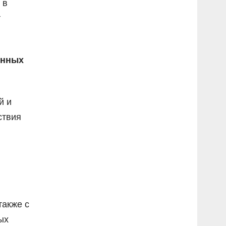
 в
т
онных
й и
ствия
также с
ых