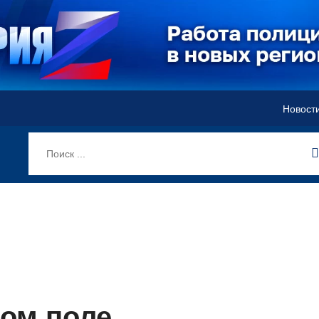
Новост
ом поле