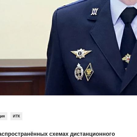
ция
ИТК
аспространённых схемах дистанционного