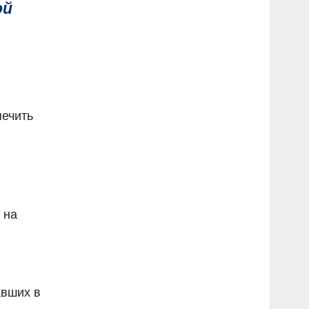
ой
печить
 на
авших в