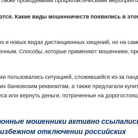
а также проводимыми профилактическими мероприят
ются. Какие виды мошенничеств появились в это
ых и новых видах дистанционных хищений, но на са
менным. Способы, которые применяют мошенники, пр
и пользовались ситуацией, сложившейся из-за пан
их банковским реквизитам, а также предлагали купи
са или вернуть деньги, потраченные на дорогостоя
ефонные мошенники активно ссылалис
еизбежном отключении российских