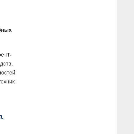
бных
е IT-
дств,
ностей
техник
.