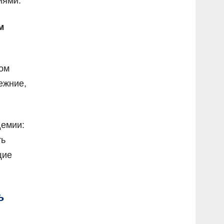
иями.
м
мом
ежние,
демии:
ть
щие
ь