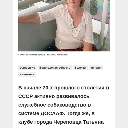
Прямой разговор
Социальные ролики
Газета «Щит и меч»
О ПОРТАЛЕ
В знании сила
Документальные фильмы
Журнал «Полиция России»
Специальный репортаж
Контакты
КиберПОСТОВОЙ
Вакансии
ФОТО: из личного архива Татьяны Геранькиной
было дело
Вологодская область
Вологда
кинолог
животные
В начале 70-х прошлого столетия в
СССР активно развивалось
служебное собаководство в
системе ДОСААФ. Тогда же, в
клубе города Череповца Татьяна