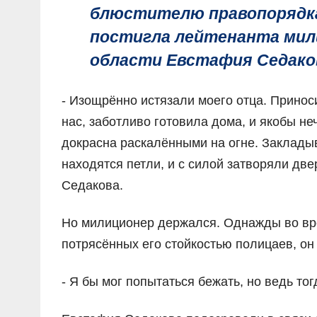
блюстителю правопорядка,
постигла лейтенанта мил
области Евстафия Седако
- Изощрённо истязали моего отца. Приноси
нас, заботливо готовила дома, и якобы 
докрасна раскалёнными на огне. Закладыв
находятся петли, и с силой затворяли дв
Седакова.
Но милиционер держался. Однажды во вре
потрясённых его стойкостью полицаев, он
- Я бы мог попытаться бежать, но ведь тог