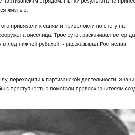
 партизанским отрядом. Пытки результата не принес
лся жизнью.
ого привязали к саням и приволокли по снегу на
ооружена виселица. Трое суток раскачивал ветер д
 в лёд нижней рубахой, - рассказывал Ростислав
лу, переходили к партизанской деятельности. Знани
бы с преступностью помогали правоохранителям соз