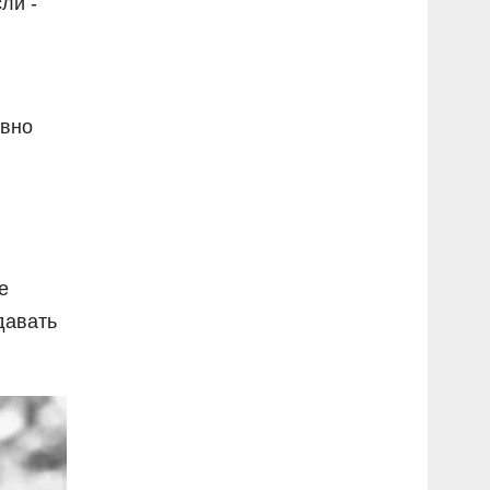
ли -
авно
е
давать