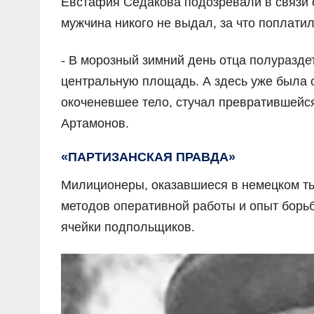
Евстафия Седакова подозревали в связи с
мужчина никого не выдал, за что поплати
- В морозный зимний день отца полураздет
центральную площадь. А здесь уже была с
окоченевшее тело, стучал превратившейся
Артамонов.
«ПАРТИЗАНСКАЯ ПРАВДА»
Милиционеры, оказавшиеся в немецком ты
методов оперативной работы и опыт борь
ячейки подпольщиков.