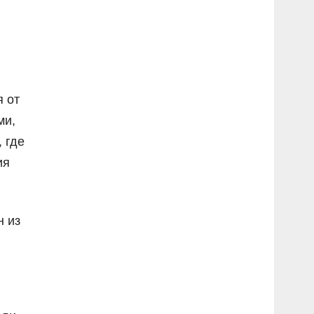
я от
ми,
 где
ия
н из