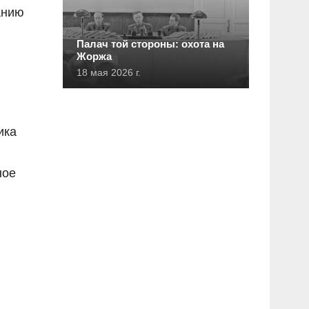
анию
Палач той стороны: охота на
Жоржа
18 мая 2026 г.
ика
ное