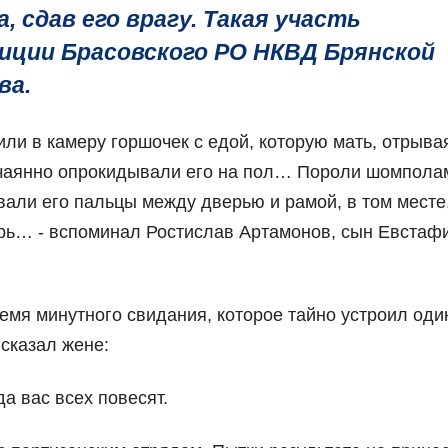
 сдав его врагу. Такая участь
иции Брасовского РО НКВД Брянской
ва.
ли в камеру горшочек с едой, которую мать, отрыва
нечаянно опрокидывали его на пол… Пороли шомпола
али его пальцы между дверью и рамой, в том месте,
ерь… - вспоминал Ростислав Артамонов, сын Евстаф
мя минутного свидания, которое тайно устроил оди
 сказал жене:
да вас всех повесят.