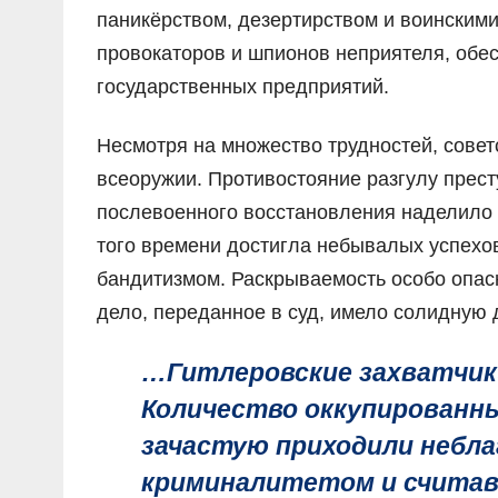
паникёрством, дезертирством и воинским
провокаторов и шпионов неприятеля, обе
государственных предприятий.
Несмотря на множество трудностей, совет
всеоружии. Противостояние разгулу прест
послевоенного восстановления наделило
того времени достигла небывалых успехо
бандитизмом. Раскрываемость особо опас
дело, переданное в суд, имело солидную 
…Гитлеровские захватчик
Количество оккупированн
зачастую приходили небла
криминалитетом и счита