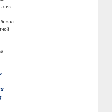
ых из
 бежал.
ртной
ый
ь
их
м