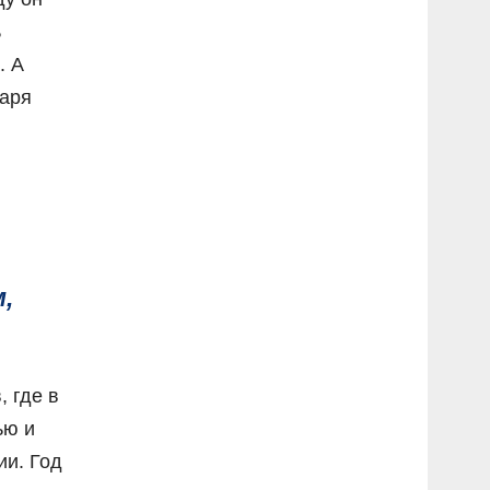
ь
. А
даря
,
 где в
ью и
ии. Год