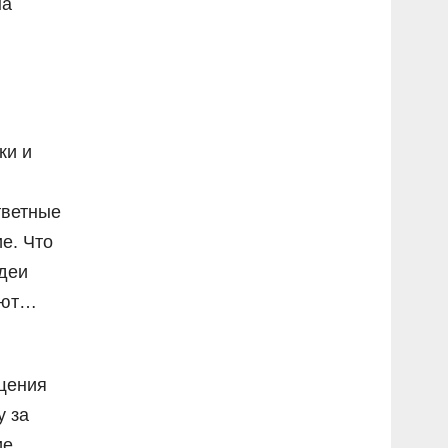
на
ки и
и
тветные
е. Что
идеи
ают…
ещения
у за
е,