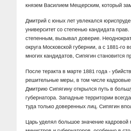
князем Василием Мещерским, который зам
Дмитрий с юных лет увлекался юриспруден
университет со степенью кандидата прав.
степенным, вызывал доверие. Неоднокра
округа Московской губернии, а с 1881-го 
многих кандидатов, Сипягин становится п
После теракта в марте 1881 года - убийст
решительные меры, в том числе кадровые,
Дмитрию Сипягину открылся путь в большу
губернатора. Западные территории всегд
туда только доверенных лиц. Сипягин впо
Царь уделял большое значение кадровой 
министров и губернаторов, особенно в сто