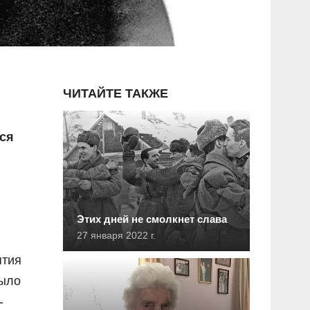
ЧИТАЙТЕ ТАКЖЕ
ся
Этих дней не смолкнет слава
27 января 2022 г.
ятия
было
-