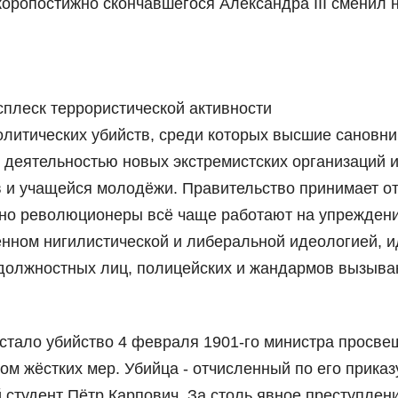
коропостижно скончавшегося Александра III сменил 
сплеск террористической активности
олитических убийств, среди которых высшие сановни
й деятельностью новых экстремистских организаций 
в и учащейся молодёжи. Правительство принимает о
но революционеры всё чаще работают на упреждени
ённом нигилистической и либеральной идеологией, 
, должностных лиц, полицейских и жандармов вызыв
 стало убийство 4 февраля 1901-го министра просв
м жёстких мер. Убийца - отчисленный по его приказ
 студент Пётр Карпович. За столь явное преступлени