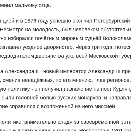
енил мальчику отца.
цией и в 1876 году успешно окончил Петербургский
 Несмотря на молодость, был человеком обстоятель
тно избирался почётным мировым судьёй Волоколам
возглавил уездное дворянство. Через три года, потес
редводителем дворянства уже всей Московской губе
ва Александра II - новый император Александр III пр
 сменив ненадёжных, по его мнению, глав регионов.
ю политику - он получил назначение на пост Курлян
а были головной болью русских монархов, и направл
лне справился с возложенной на него миссией.
политике, внимательно следя за своевременной рот
лице и других крупных городах. Неспроста в 1891 го