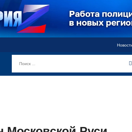
Новост
н Московской Руси