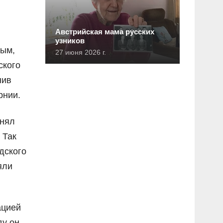
Австрийская мама русских
узников
ным,
27 июня 2026 г.
ского
нив
рнии.
инял
 Так
дского
яли
ацией
ду он