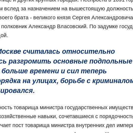
ом вслед за назначением на вышестоящую должност
оего брата - великого князя Сергея Александровича
 полковник Александр Власовский. По задумке госу
ой.
Москве считалась относительно
ось разгромить основные подпольные
 больше времени и сил теперь
ядка на улицах, борьбе с криминалом
ировался.
ность товарища министра государственных имуществ,
озяйственные навыки, сочетавшиеся с порядочност
учает пост товарища министра внутренних дел импер