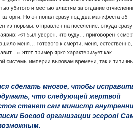
ью убитого и местью властям за отдание отчисленн
 каторги. Но он попал сразу под два манифеста об
ён из тюрьмы, отправлен на поселение, откуда сразу
заявив: «Я был уверен, что буду… приговорён к сме
трашило меня… Готового к смерти, меня, естественно,
правит…» Этот пример ярко характеризует как
ой системы империи вызовам времени, так и типичн
ся сделать многое, чтобы исправит
подумать, что следующей жертвой
стов станет сам министр внутренн
писки Боевой организации эсеров! Са
евозможным.