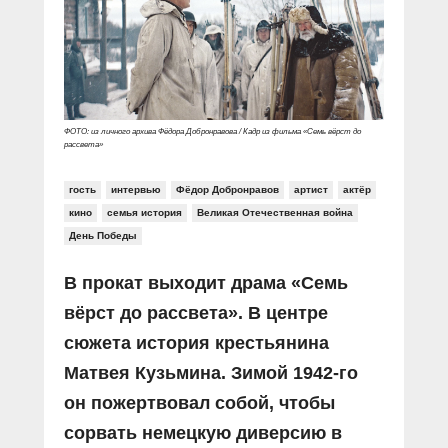
Прямой разговор
Социальные ролики
Газета «Щит и меч»
О ПОРТАЛЕ
В знании сила
Документальные фильмы
Журнал «Полиция России»
Специальный репортаж
Контакты
КиберПОСТОВОЙ
Вакансии
ФОТО: из личного архива Фёдора Добронравова / Кадр из фильма «Семь вёрст до
рассвета»
гость
интервью
Фёдор Добронравов
артист
актёр
кино
семья история
Великая Отечественная война
День Победы
В прокат выходит драма «Семь
вёрст до рассвета». В центре
сюжета история крестьянина
Матвея Кузьмина. Зимой 1942-го
он пожертвовал собой, чтобы
сорвать немецкую диверсию в