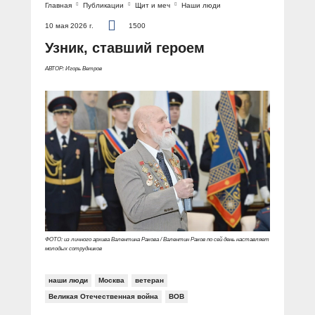
Главная
Публикации
Щит и меч
Наши люди
10 мая 2026 г.
1500
Узник, ставший героем
АВТОР: Игорь Ветров
ФОТО: из личного архива Валентина Ракова / Валентин Раков по сей день наставляет
молодых сотрудников
наши люди
Москва
ветеран
Великая Отечественная война
ВОВ