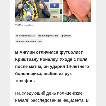
Прямой разговор
Социальные ролики
Газета «Щит и меч»
О ПОРТАЛЕ
В знании сила
Документальные фильмы
Журнал «Полиция России»
Специальный репортаж
Контакты
КиберПОСТОВОЙ
ФОТО: www.vesty.co.il
Вакансии
интерпанорама
Великобритания
футбол
несовершеннолетние
В Англии отличился футболист
Криштиану Роналду. Уходя с поля
после матча, он ударил 14-летнего
болельщика, выбив из рук
телефон.
На следующий день полицейские
начали расследование инцидента. В