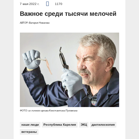
7 мая 2022 г.
1170
Важное среди тысячи мелочей
АВТОР: Валерия Новикова
ФОТО: из личного архива Константина Пуговкина
наши люди
Республика Карелия
ЭКЦ
дактилоскопия
ветераны