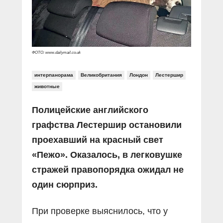
Прямой разговор
Социальные ролики
Газета «Щит и меч»
О ПОРТАЛЕ
В знании сила
Документальные фильмы
Журнал «Полиция России»
Специальный репортаж
Контакты
КиберПОСТОВОЙ
ФОТО: www.dailymail.co.uk
Вакансии
интерпанорама
Великобритания
Лондон
Лестершир
животные
Полицейские английского
графства Лестершир остановили
проехавший на красный свет
«Пежо». Оказалось, в легковушке
стражей правопорядка ожидал не
один сюрприз.
При проверке выяснилось, что у