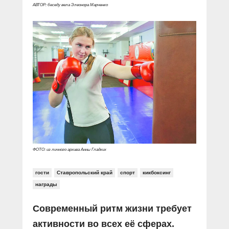
АВТОР: беседу вела Элеонора Марченко
ФОТО: из личного архива Анны Гладких
гости
Ставропольский край
спорт
кикбоксинг
награды
Современный ритм жизни требует
активности во всех её сферах.