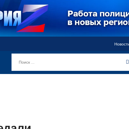
Новост
едали