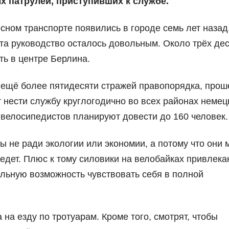
 патрулей, приступивших к службе.
ном транспорте появились в городе семь лет назад
та руководство осталось довольным. Около трёх де
ть в центре Берлина.
 ещё более пятидесяти стражей правопорядка, про
т нести службу круглогодично во всех районах немец
 велосипедистов планируют довести до 160 человек.
не ради экологии или экономии, а потому что они 
оедет. Плюс к тому силовики на велобайках привлека
льную возможность чувствовать себя в полной
на езду по тротуарам. Кроме того, смотрят, чтобы