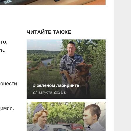
ЧИТАЙТЕ ТАКЖЕ
го,
ь.
понести
В зелёном лабиринте
27 августа 2021 г.
армии,