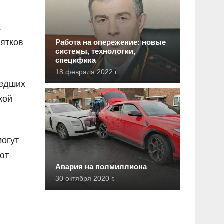
.
сятков
Работа на опережение: новые
системы, технологии,
специфика
18 февраля 2022 г.
шедших
кой
могут
ют
Авария на полмиллиона
30 октября 2020 г.