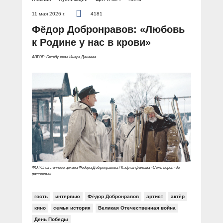
11 мая 2026 г.
4181
Фёдор Добронравов: «Любовь
к Родине у нас в крови»
АВТОР: Беседу вела Инара Дакаева
ФОТО: из личного архива Фёдора Добронравова / Кадр из фильма «Семь вёрст до
рассвета»
гость
интервью
Фёдор Добронравов
артист
актёр
кино
семья история
Великая Отечественная война
День Победы