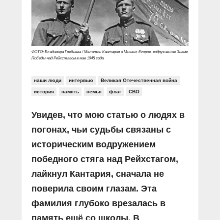
Прямой разговор
Социальные ролики
Газета «Щит и меч»
О ПОРТАЛЕ
В знании сила
Документальные фильмы
Журнал «Полиция России»
Специальный репортаж
Контакты
КиберПОСТОВОЙ
ФОТО: Владимира Гребнева / Мелитон Кантария и Михаил Егоров, водрузившие Знамя
Вакансии
Победы над Рейхстагом в мае 1945 года
наши люди
интервью
Великая Отечественная война
история
память
семья
флаг
СВО
Увидев, что мою статью о людях в
погонах, чьи судьбы связаны с
историческим водружением
победного стяга над Рейхстагом,
лайкнул Кантария, сначала не
поверила своим глазам. Эта
фамилия глубоко врезалась в
память ещё со школы. В