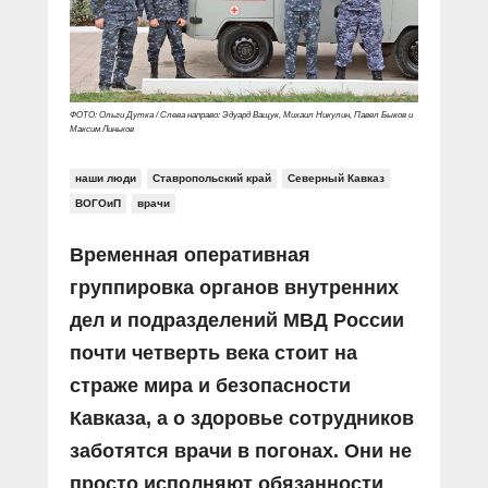
Прямой разговор
Социальные ролики
Газета «Щит и меч»
О ПОРТАЛЕ
В знании сила
Документальные фильмы
Журнал «Полиция России»
Специальный репортаж
Контакты
КиберПОСТОВОЙ
ФОТО: Ольги Дутка / Слева направо: Эдуард Ващук, Михаил Никулин, Павел Быков и
Вакансии
Максим Линьков
наши люди
Ставропольский край
Северный Кавказ
ВОГОиП
врачи
Временная оперативная
группировка органов внутренних
дел и подразделений МВД России
почти четверть века стоит на
страже мира и безопасности
Кавказа, а о здоровье сотрудников
заботятся врачи в погонах. Они не
просто исполняют обязанности