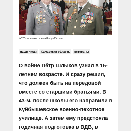
Прямой разговор
Социальные ролики
Газета «Щит и меч»
О ПОРТАЛЕ
В знании сила
Документальные фильмы
Журнал «Полиция России»
Специальный репортаж
Контакты
КиберПОСТОВОЙ
Вакансии
ФОТО: из личного архива Петра Шлыкова
наши люди
Самарская область
ветераны
О войне Пётр Шлыков узнал в 15-
летнем возрасте. И сразу решил,
что должен быть на передовой
вместе со старшими братьями. В
43-м, после школы его направили в
Куйбышевское военно-пехотное
училище. А затем ему предстояла
годичная подготовка в ВДВ, в