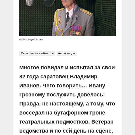
Прямой разговор
Социальные ролики
Газета «Щит и меч»
О ПОРТАЛЕ
В знании сила
Документальные фильмы
Журнал «Полиция России»
Специальный репортаж
Контакты
КиберПОСТОВОЙ
Вакансии
ФОТО: Андрей Багаев
Саратовская область
наши люди
Многое повидал и испытал за свои
82 года саратовец Владимир
Иванов. Чего говорить… Ивану
Грозному послужить довелось!
Правда, не настоящему, а тому, что
восседал на бутафорном троне
театральных подмостков. Ветеран
ведомства и по сей день на сцене,