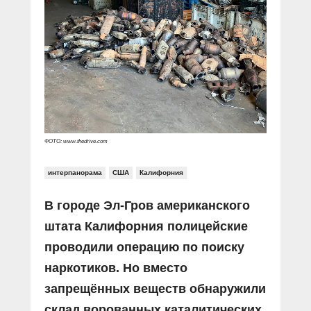
ФОТО: www.thedrive.com
интерпанорама
США
Калифорния
В городе Эл-Гров американского
штата Калифорния полицейские
проводили операцию по поиску
наркотиков. Но вместо
запрещённых веществ обнаружили
склад ворованных каталитических