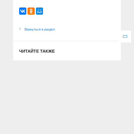
Вернуться в раздел
ЧИТАЙТЕ ТАКЖЕ
Недипломатично получилось
30 мая 2021 г.
На все ямы туй не
напасёшься
21 ноября 2020 г.