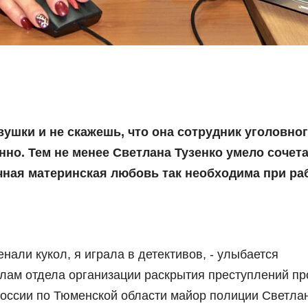
вушки и не скажешь, что она сотрудник уголовно
но. Тем не менее Светлана Тузенко умело сочета
ичная материнская любовь так необходима при ра
нали кукол, я играла в детективов, - улыбается
ам отдела организации раскрытия преступлений пр
оссии по Тюменской области майор полиции Светла