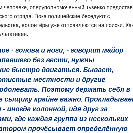
м человеке, оперуполномоченный Тузенко предостав
ого отряда. Пока полицейские беседуют с
льства, волонтёры уже отправляются на поиски. Ка
ультативен.
ное - голова и ноги, - говорит майор
опавшего без вести, нужны
ние быстро двигаться. Бывает,
отистые местности и другие
еодолевать. Поэтому держать себя в
е сыщику крайне важно. Прокладывае
 иногда колонной, идя друг за
ми, где каждая группа из нескольких
инатором прочёсывает определённую