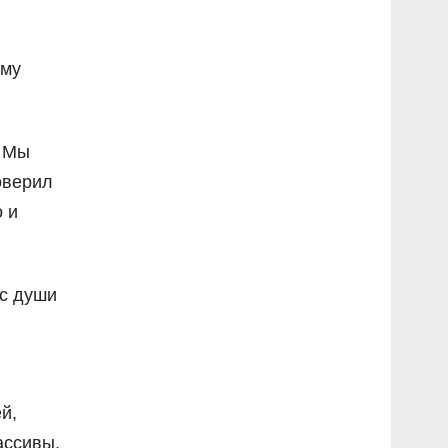
ому
? Мы
оверил
о и
 с души
й,
ассивы.