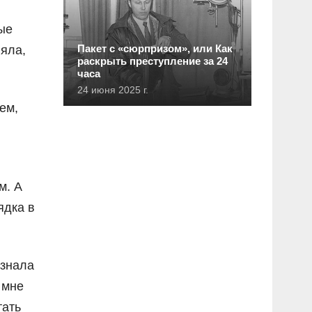
ые
Пакет с «сюрпризом», или Как
няла,
раскрыть преступление за 24
часа
24 июня 2025 г.
ем,
м. А
ядка в
 знала
 мне
тать