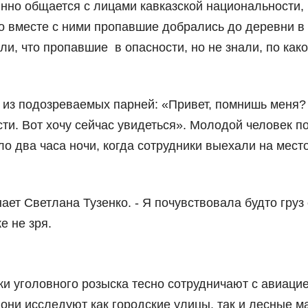
нно общается с лицами кавказской национальности,
о вместе с ними пропавшие добрались до деревни в
и, что пропавшие в опасности, но не знали, по как
 из подозреваемых парней: «Привет, помнишь меня
сти. Вот хочу сейчас увидеться». Молодой человек п
о два часа ночи, когда сотрудники выехали на мест
нает Светлана Тузенко. - Я почувствовала будто груз
е не зря.
и уголовного розыска тесно сотрудничают с авиацие
 они исследуют как городские улицы, так и лесные м