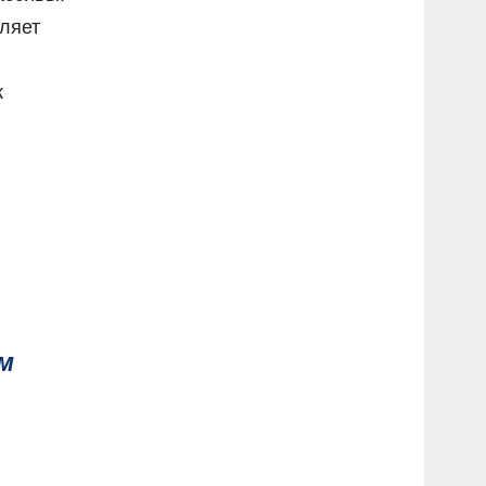
ляет
к
м