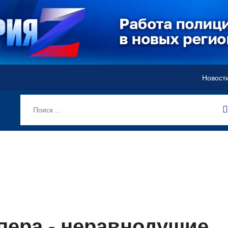
Новост
пера - неравнодушие