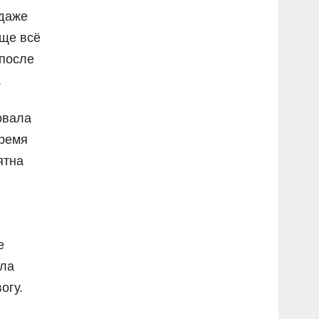
 даже
бще всё
 после
.
овала
время
ятна
е
ала
огу.